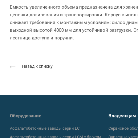
Емкость увеличенного объема предназначена для хранени
цепочки дозирования и транспортировки. Корпус выполн
снижает требования к монтажным условиям; силос диаме
выходной высотой 4000 мм для устойчивой разгрузки. Оп
лестница доступа и поручни.
Назад к списку
Оборудование
Владельцам
Асфальтобетонные заводы серии LC
Сервисное обс
Асфальтобетонные заводы серии LCM с блоком
Запасные част