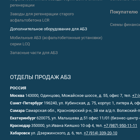
регенерации
Покупателю
Заводы для регенерации старого
асфальтобетона LCR
Схемы финанс
Дополнительное оборудование для АБЗ
Мобильные АБЗ (асфальтобетонные установки)
серии LCQ
Запасные части для АБЗ
ОТДЕЛЫ ПРОДАЖ АБЗ
РОССИЯ
Москва
143000, Одинцово, Можайское шоссе, д. 55, офис 7, тел.
+7 (
Санкт-Петербург
196240, ул. Кубинская, д. 75, корпус 1, литера А, оф
Самара
Самарская обл., Красноярский р-н, 3й км а/д п. Волжский
Екатеринбург
620075, ул. Малышева д.51 офис 11/01 (бизнес-центр 
Краснодар
350000, ул.Ивана Кияшко 10 оф 4, тел.
+7 (987) 950-11-11
Хабаровск
ул. Дзержинского, д. 6, тел.
+7 (914) 339-20-10