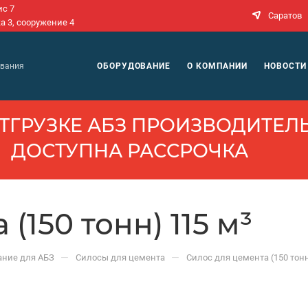
ис 7
Саратов
а 3, сооружение 4
N
ОБОРУДОВАНИЕ
О КОМПАНИИ
НОВОСТИ
ования
ТГРУЗКЕ АБЗ ПРОИЗВОДИ­ТЕЛЬ
ДОСТУПНА РАССРОЧКА
(150 тонн) 115 м³
—
—
ание для АБЗ
Силосы для цемента
Силос для цемента (150 тонн