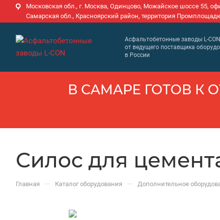
Московская обл., г. Москва, Одинцово, Можайское шоссе 55, оф
Самарская обл., Красноярский район, территория Промплощадк
Асфальтобетонные заводы L-CO
от ведущего поставщика оборуд
в России
В САМАРЕ ГОТОВ К О
Силос для цемента 
—
—
Главная
Каталог оборудования
Дополнительное оборудов