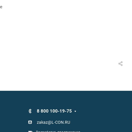
ые
8 800 100-19-75
zakaz@L-CON.RU