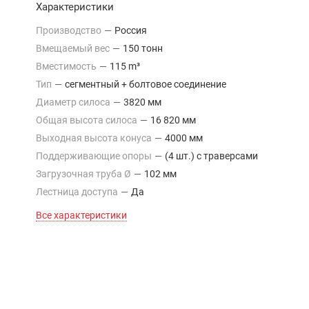
Характеристики
Производство
—
Россия
Вмещаемый вес
—
150 тонн
Вместимость
—
115 m³
Тип
—
сегментный + болтовое соединение
Диаметр силоса
—
3820 мм
Общая высота силоса
—
16 820 мм
Выходная высота конуса
—
4000 мм
Поддерживающие опоры
—
(4 шт.) с траверсами
Загрузочная труба Ø
—
102 мм
Лестница доступа
—
Да
Все характеристики