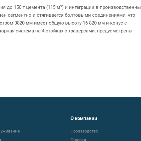
я до 150 т цемента (115 м³) и интеграции в производственн
ен сегментно и стягивается болтовыми соединениями, что
тром 3820 мм имеет общую высоту 16 820 мм и конус с
орная система на 4 стойках с траверсами, предусмотрены
О компании
луживание
Производство
и
Галерея