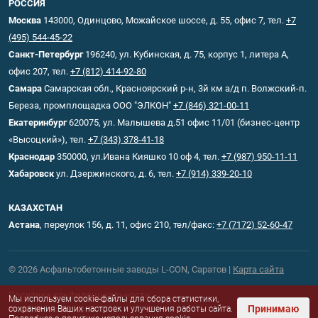
РОССИЯ
Москва
143000, Одинцово, Можайское шоссе, д. 55, офис 7, тел.
+7
(495) 544-45-22
Санкт-Петербург
196240, ул. Кубинская, д. 75, корпус 1, литера А,
офис 207, тел.
+7 (812) 414-92-80
Самара
Самарская обл., Красноярский р-н, 3й км а/д п. Волжский-п.
Береза, промплощадка ООО "ЭЛКОН"
+7 (846) 321-00-11
Екатеринбург
620075, ул. Малышева д.51 офис 11/01 (бизнес-центр
«Высоцкий»), тел.
+7 (343) 378-41-18
Краснодар
350000, ул.Ивана Кияшко 10 оф 4, тел.
+7 (987) 950-11-11
Хабаровск
ул. Дзержинского, д. 6, тел.
+7 (914) 339-20-10
КАЗАХСТАН
Астана
, переулок 156, д. 11, офис 210, тел/факс:
+7 (7172) 52-60-47
© 2026 Асфальтобетонные заводы L-CON, Саратов |
Карта сайта
Политика конфиденциальности
Мы используем cookie-файлы для сбора статистики,
Принимаю
Политика cookies
сохранения Ваших настроек и улучшения работы сайта.